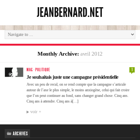
JEANBERNARD.NET
Monthly Archive:
avril 2012
MAG
·
POLITIQUE
1
Je souhaitais juste une campagne présidentielle
Avec un peu de recul, on se rend compte que la campagne s’articule
autour de l’axe le plus simple, le moins anxiogène, celui qui fait croire
que l’on peut continuer au fond, sans changer grand chose. Cinq ans.
Cinq ans à attendre. Cinq ans à[…]
voir +
ARCHIVES