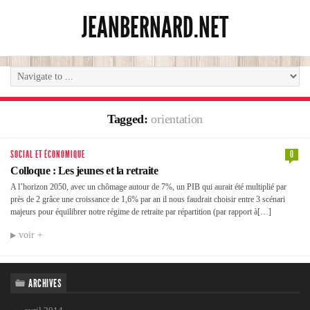
JEANBERNARD.NET
Tagged:
orientation
SOCIAL ET ÉCONOMIQUE
0
Colloque : Les jeunes et la retraite
A l’horizon 2050, avec un chômage autour de 7%, un PIB qui aurait été multiplié par
près de 2 grâce une croissance de 1,6% par an il nous faudrait choisir entre 3 scénari
majeurs pour équilibrer notre régime de retraite par répartition (par rapport à[…]
voir +
ARCHIVES