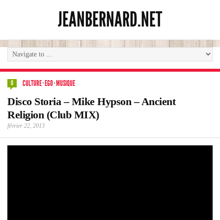
JEANBERNARD.NET
CULTURE
·
EGO
·
MUSIQUE
0
Disco Storia – Mike Hypson – Ancient
Religion (Club MIX)
février 22, 2013